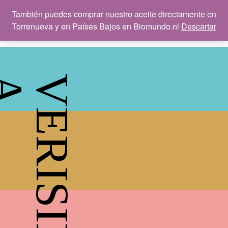
También puedes comprar nuestro aceite directamente en
Torrenueva y en Países Bajos en Biomundo.nl
Descartar
A
V
E
R
I
S
I
M
HOLA
ACEITE
AGRICULTURA
TIENDA
BLOG